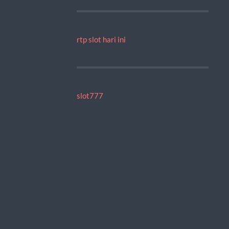
rtp slot hari ini
slot777